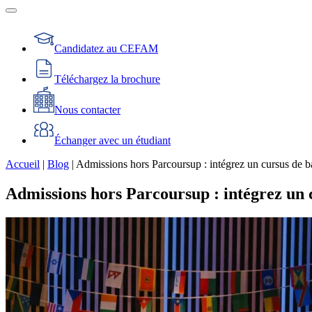
Candidatez au CEFAM
Téléchargez la brochure
Nous contacter
Échanger avec un étudiant
Accueil
|
Blog
|
Admissions hors Parcoursup : intégrez un cursus de b
Admissions hors Parcoursup : intégrez un 