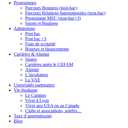
Programmes
Parcours Business (post-bac)
Parcours Relations Internationales (post-bac)
Programme MSC (post-bac+3)
Sports et Business
Admissions
Post bac
Post bac +3
Frais de scolarité
Bourses et financements
Carrières & Alumni
Stages
Carrières après le CEFAM
Alumni
L’incubateur
La VAE
Universités partenaires
Vie étudiante
Le Campus
Vivre à Lyon
Vivre aux USA ou au Canada
Clubs et associations, soirées…
Taxe d’apprentissage
Blog