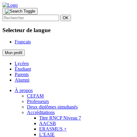
OK
Selecteur de langue
Français
Mon profil
Lycéen
Étudiant
Parents
Alumni
À propos
CEFAM
Professeurs
Deux diplômes simultanés
Accréditations
Titre RNCP Niveau 7
AACSB
ERASMUS +
L’EAIE