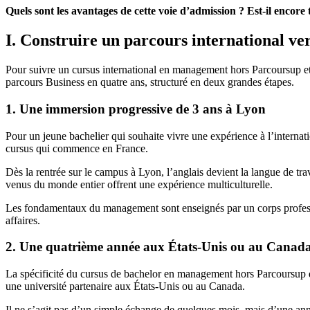
Quels sont les avantages de cette voie d’admission ? Est-il encore
I. Construire un parcours international v
Pour suivre un cursus international en management hors Parcoursup et
parcours Business en quatre ans, structuré en deux grandes étapes.
1. Une immersion progressive de 3 ans à Lyon
Pour un jeune bachelier qui souhaite vivre une expérience à l’internati
cursus qui commence en France.
Dès la rentrée sur le campus à Lyon, l’anglais devient la langue de tr
venus du monde entier offrent une expérience multiculturelle.
Les fondamentaux du management sont enseignés par un corps professora
affaires.
2. Une quatrième année aux États-Unis ou au Canad
La spécificité du cursus de bachelor en management hors Parcoursup 
une université partenaire aux États-Unis ou au Canada.
Il ne s’agit pas d’un simple échange de quelques mois, mais d’une 