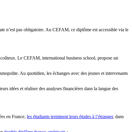
ate n’est pas obligatoire. Au CEFAM, ce diplôme est accessible via le
nt et coûteux. Le CEFAM, international business school, propose un
osmopolite. Au quotidien, les échanges avec des jeunes et intervenants
rs idées et réaliser des analyses financières dans la langue des
ées en France,
les étudiants terminent leurs études à l’étranger
, dans
 un
double diplôme franco-américain
: