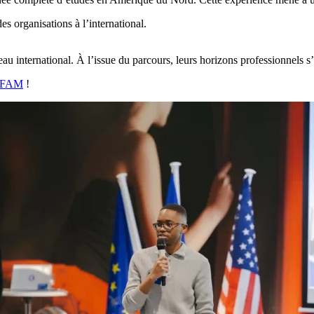
s organisations à l’international.
au international. À l’issue du parcours, leurs horizons professionnels s
CEFAM
!