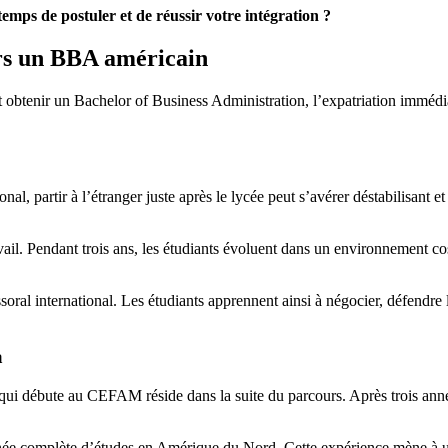
 temps de postuler et de réussir votre intégration ?
ers un BBA américain
 obtenir un Bachelor of Business Administration, l’expatriation immédi
onal, partir à l’étranger juste après le lycée peut s’avérer déstabilisa
avail. Pendant trois ans, les étudiants évoluent dans un environnement c
l international. Les étudiants apprennent ainsi à négocier, défendre leu
a
qui débute au CEFAM réside dans la suite du parcours. Après trois ann
année complète d’études en Amérique du Nord. Cette expérience mène à