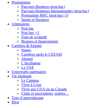
Programmes
Parcours Business (post-bac)
Parcours Relations Internationales (post-bac)
Programme MSC (post-bac+3)
Sports et Business
Admissions
Post bac
Post bac +3
Frais de scolarité
Bourses et financements
Carrières & Alumni
Stages
Carrières après le CEFAM
Alumni
L’incubateur
La VAE
Universités partenaires
Vie étudiante
Le Campus
Vivre à Lyon
Vivre aux USA ou au Canada
Clubs et associations, soirées…
Taxe d’apprentissage
Blog