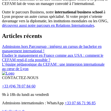
CEFAM fait de vous un manager convoité à l’international.
Outre le parcours Business, notre
international business school
à
Lyon propose un autre cursus spécialisé. Si votre projet s’oriente
davantage vers la diplomatie, les institutions mondiales ou les ONG,
découvrez aussi notre parcours en Relations Internationales
.
Articles récents
Admissions hors Parcoursup : intégrez un cursus de bachelor en
management international !
Étudier le management en France comme aux USA : comment le
CEFAM rend-il cela possible ?
L’équipe pédagogique du CEFAM : une immersion internationale
au cœur de Lyon
CONTACTEZ-NOUS
+33 (0)6 78 07 84 60
9h à 18h du lundi au vendredi
Admissions internationales : WhatsApp
+33 07 66 71 96 85