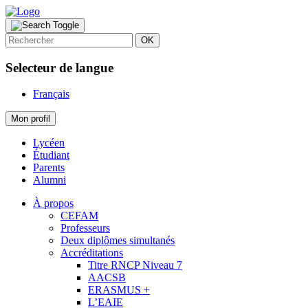
OK
Selecteur de langue
Français
Mon profil
Lycéen
Étudiant
Parents
Alumni
À propos
CEFAM
Professeurs
Deux diplômes simultanés
Accréditations
Titre RNCP Niveau 7
AACSB
ERASMUS +
L’EAIE