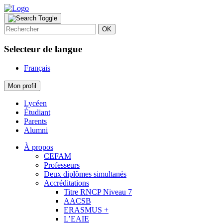
OK
Selecteur de langue
Français
Mon profil
Lycéen
Étudiant
Parents
Alumni
À propos
CEFAM
Professeurs
Deux diplômes simultanés
Accréditations
Titre RNCP Niveau 7
AACSB
ERASMUS +
L’EAIE