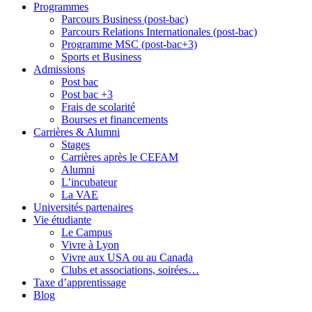
Programmes
Parcours Business (post-bac)
Parcours Relations Internationales (post-bac)
Programme MSC (post-bac+3)
Sports et Business
Admissions
Post bac
Post bac +3
Frais de scolarité
Bourses et financements
Carrières & Alumni
Stages
Carrières après le CEFAM
Alumni
L’incubateur
La VAE
Universités partenaires
Vie étudiante
Le Campus
Vivre à Lyon
Vivre aux USA ou au Canada
Clubs et associations, soirées…
Taxe d’apprentissage
Blog