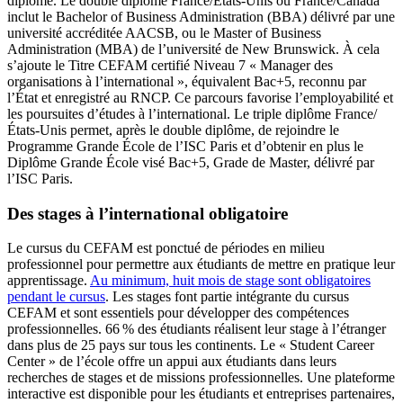
diplôme. Le double diplôme France/États-Unis ou France/Canada
inclut le Bachelor of Business Administration (BBA) délivré par une
université accréditée AACSB, ou le Master of Business
Administration (MBA) de l’université de New Brunswick. À cela
s’ajoute le Titre CEFAM certifié Niveau 7 « Manager des
organisations à l’international », équivalent Bac+5, reconnu par
l’État et enregistré au RNCP. Ce parcours favorise l’employabilité et
les poursuites d’études à l’international. Le triple diplôme France/
États-Unis permet, après le double diplôme, de rejoindre le
Programme Grande École de l’ISC Paris et d’obtenir en plus le
Diplôme Grande École visé Bac+5, Grade de Master, délivré par
l’ISC Paris.
Des stages à l’international obligatoire
Le cursus du CEFAM est ponctué de périodes en milieu
professionnel pour permettre aux étudiants de mettre en pratique leur
apprentissage.
Au minimum, huit mois de stage sont obligatoires
pendant le cursus
. Les stages font partie intégrante du cursus
CEFAM et sont essentiels pour développer des compétences
professionnelles. 66 % des étudiants réalisent leur stage à l’étranger
dans plus de 25 pays sur tous les continents. Le « Student Career
Center » de l’école offre un appui aux étudiants dans leurs
recherches de stages et de missions professionnelles. Une plateforme
interactive est disponible pour les étudiants et entreprises partenaires,