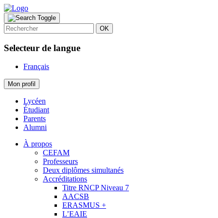
OK
Selecteur de langue
Français
Mon profil
Lycéen
Étudiant
Parents
Alumni
À propos
CEFAM
Professeurs
Deux diplômes simultanés
Accréditations
Titre RNCP Niveau 7
AACSB
ERASMUS +
L’EAIE