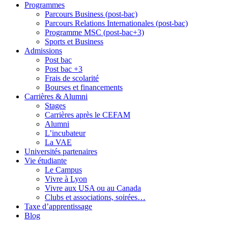
Programmes
Parcours Business (post-bac)
Parcours Relations Internationales (post-bac)
Programme MSC (post-bac+3)
Sports et Business
Admissions
Post bac
Post bac +3
Frais de scolarité
Bourses et financements
Carrières & Alumni
Stages
Carrières après le CEFAM
Alumni
L’incubateur
La VAE
Universités partenaires
Vie étudiante
Le Campus
Vivre à Lyon
Vivre aux USA ou au Canada
Clubs et associations, soirées…
Taxe d’apprentissage
Blog