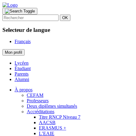
OK
Selecteur de langue
Français
Mon profil
Lycéen
Étudiant
Parents
Alumni
À propos
CEFAM
Professeurs
Deux diplômes simultanés
Accréditations
Titre RNCP Niveau 7
AACSB
ERASMUS +
L’EAIE