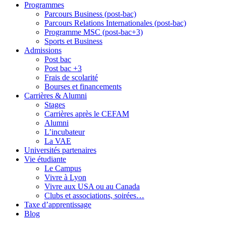
Programmes
Parcours Business (post-bac)
Parcours Relations Internationales (post-bac)
Programme MSC (post-bac+3)
Sports et Business
Admissions
Post bac
Post bac +3
Frais de scolarité
Bourses et financements
Carrières & Alumni
Stages
Carrières après le CEFAM
Alumni
L’incubateur
La VAE
Universités partenaires
Vie étudiante
Le Campus
Vivre à Lyon
Vivre aux USA ou au Canada
Clubs et associations, soirées…
Taxe d’apprentissage
Blog