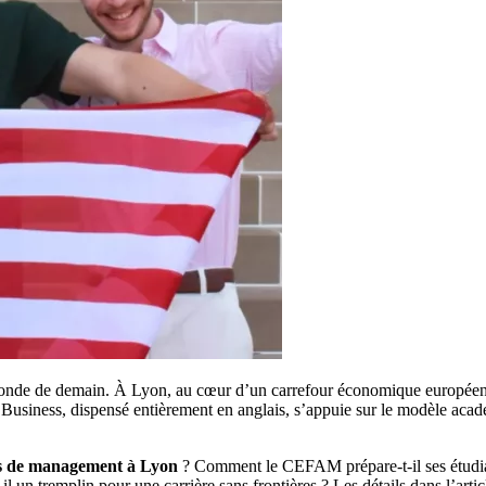
monde de demain. À Lyon, au cœur d’un carrefour économique européen
Business, dispensé entièrement en anglais, s’appuie sur le modèle acad
es de management à Lyon
? Comment le CEFAM prépare-t-il ses étudiant
 un tremplin pour une carrière sans frontières ? Les détails dans l’artic