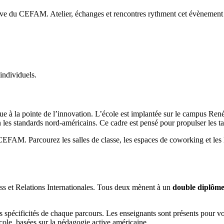
e du CEFAM. Atelier, échanges et rencontres rythment cet évènement pou
individuels.
à la pointe de l’innovation. L’école est implantée sur le campus René 
s standards nord-américains. Ce cadre est pensé pour propulser les tale
u CEFAM. Parcourez les salles de classe, les espaces de coworking et les
s et Relations Internationales. Tous deux mènent à un
double diplôme
les spécificités de chaque parcours. Les enseignants sont présents pour 
cole, basées sur la pédagogie active américaine.