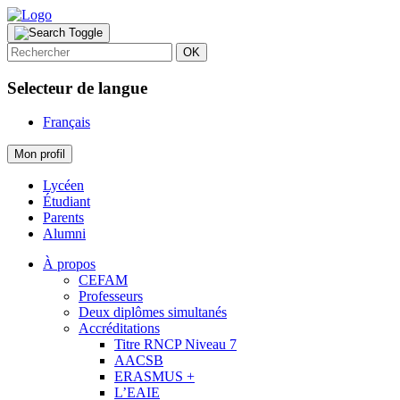
OK
Selecteur de langue
Français
Mon profil
Lycéen
Étudiant
Parents
Alumni
À propos
CEFAM
Professeurs
Deux diplômes simultanés
Accréditations
Titre RNCP Niveau 7
AACSB
ERASMUS +
L’EAIE