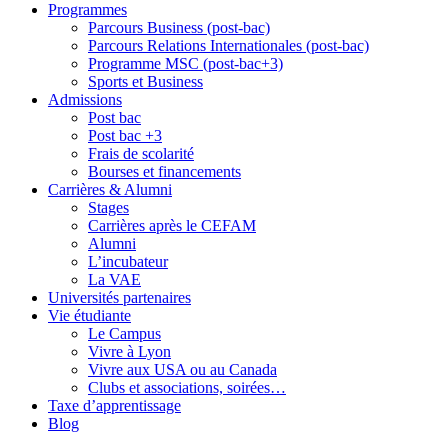
Programmes
Parcours Business (post-bac)
Parcours Relations Internationales (post-bac)
Programme MSC (post-bac+3)
Sports et Business
Admissions
Post bac
Post bac +3
Frais de scolarité
Bourses et financements
Carrières & Alumni
Stages
Carrières après le CEFAM
Alumni
L’incubateur
La VAE
Universités partenaires
Vie étudiante
Le Campus
Vivre à Lyon
Vivre aux USA ou au Canada
Clubs et associations, soirées…
Taxe d’apprentissage
Blog