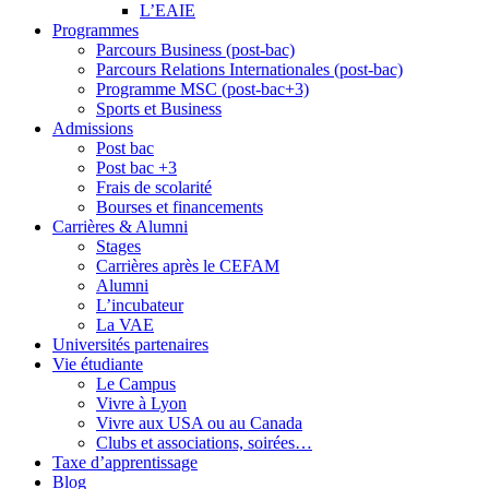
L’EAIE
Programmes
Parcours Business (post-bac)
Parcours Relations Internationales (post-bac)
Programme MSC (post-bac+3)
Sports et Business
Admissions
Post bac
Post bac +3
Frais de scolarité
Bourses et financements
Carrières & Alumni
Stages
Carrières après le CEFAM
Alumni
L’incubateur
La VAE
Universités partenaires
Vie étudiante
Le Campus
Vivre à Lyon
Vivre aux USA ou au Canada
Clubs et associations, soirées…
Taxe d’apprentissage
Blog