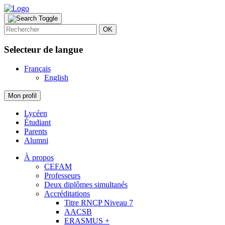
OK
Selecteur de langue
Français
English
Mon profil
Lycéen
Étudiant
Parents
Alumni
À propos
CEFAM
Professeurs
Deux diplômes simultanés
Accréditations
Titre RNCP Niveau 7
AACSB
ERASMUS +