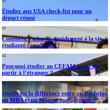
02
Étudier aux USA check-list pour un
départ réussi
03
Comment s’adapter rapidement à la vie
étudiante canadienne ?
04
Pourquoi étudier au CEFAM avant de
partir à l’étranger ?
05
Quelle est la différence entre un Bachelor,
un MBA et un MSc en management ?