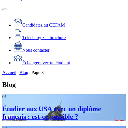
Candidatez au CEFAM
Téléchargez la brochure
Nous contacter
Échanger avec un étudiant
Accueil
|
Blog
|
Page 3
Blog
01
Étudier aux USA avec un diplôme
français : est‑ce possible ?