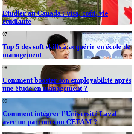
06
Étudier au Canada : visa, coût, vie
étudiante
07
Top 5 des soft skills à acquérir en école de
management
08
Comment booster son employabilité après
une étude en management ?
09
Comment intégrer l’Université Laval
avec un parcours au CEFAM ?