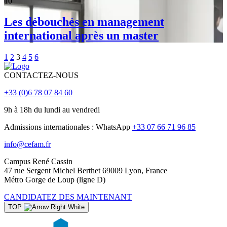
10
Les débouchés en management
international après un master
1
2
3
4
5
6
CONTACTEZ-NOUS
+33 (0)6 78 07 84 60
9h à 18h du lundi au vendredi
Admissions internationales : WhatsApp
+33 07 66 71 96 85
info@cefam.fr
Campus René Cassin
47 rue Sergent Michel Berthet 69009 Lyon, France
Métro Gorge de Loup (ligne D)
CANDIDATEZ DES MAINTENANT
TOP