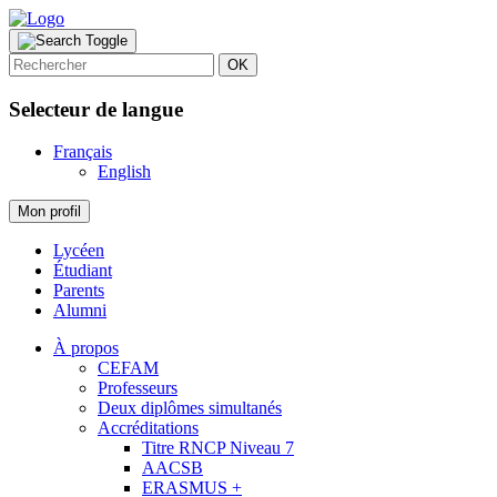
OK
Selecteur de langue
Français
English
Mon profil
Lycéen
Étudiant
Parents
Alumni
À propos
CEFAM
Professeurs
Deux diplômes simultanés
Accréditations
Titre RNCP Niveau 7
AACSB
ERASMUS +