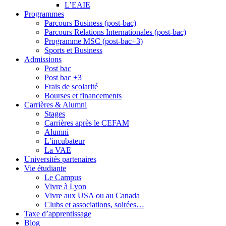
L’EAIE
Programmes
Parcours Business (post-bac)
Parcours Relations Internationales (post-bac)
Programme MSC (post-bac+3)
Sports et Business
Admissions
Post bac
Post bac +3
Frais de scolarité
Bourses et financements
Carrières & Alumni
Stages
Carrières après le CEFAM
Alumni
L’incubateur
La VAE
Universités partenaires
Vie étudiante
Le Campus
Vivre à Lyon
Vivre aux USA ou au Canada
Clubs et associations, soirées…
Taxe d’apprentissage
Blog