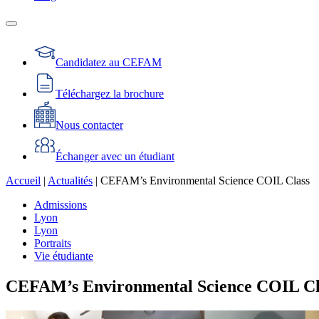
Candidatez au CEFAM
Téléchargez la brochure
Nous contacter
Échanger avec un étudiant
Accueil
|
Actualités
|
CEFAM’s Environmental Science COIL Class
Admissions
Lyon
Lyon
Portraits
Vie étudiante
CEFAM’s Environmental Science COIL Cl