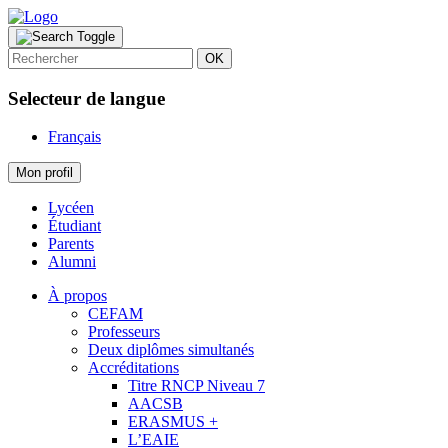
OK
Selecteur de langue
Français
Mon profil
Lycéen
Étudiant
Parents
Alumni
À propos
CEFAM
Professeurs
Deux diplômes simultanés
Accréditations
Titre RNCP Niveau 7
AACSB
ERASMUS +
L’EAIE