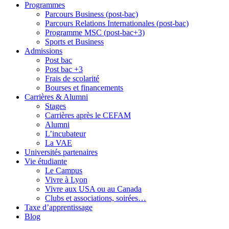
Programmes
Parcours Business (post-bac)
Parcours Relations Internationales (post-bac)
Programme MSC (post-bac+3)
Sports et Business
Admissions
Post bac
Post bac +3
Frais de scolarité
Bourses et financements
Carrières & Alumni
Stages
Carrières après le CEFAM
Alumni
L’incubateur
La VAE
Universités partenaires
Vie étudiante
Le Campus
Vivre à Lyon
Vivre aux USA ou au Canada
Clubs et associations, soirées…
Taxe d’apprentissage
Blog