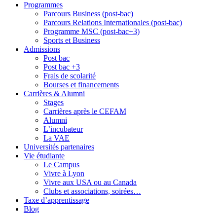
Programmes
Parcours Business (post-bac)
Parcours Relations Internationales (post-bac)
Programme MSC (post-bac+3)
Sports et Business
Admissions
Post bac
Post bac +3
Frais de scolarité
Bourses et financements
Carrières & Alumni
Stages
Carrières après le CEFAM
Alumni
L’incubateur
La VAE
Universités partenaires
Vie étudiante
Le Campus
Vivre à Lyon
Vivre aux USA ou au Canada
Clubs et associations, soirées…
Taxe d’apprentissage
Blog