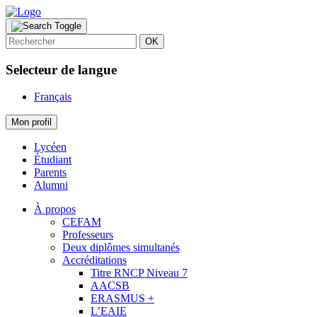
OK
Selecteur de langue
Français
Mon profil
Lycéen
Étudiant
Parents
Alumni
À propos
CEFAM
Professeurs
Deux diplômes simultanés
Accréditations
Titre RNCP Niveau 7
AACSB
ERASMUS +
L’EAIE