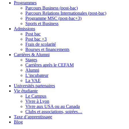
Programmes
Parcours Business (post-bac)
Parcours Relations Internationales (post-bac)
Programme MSC (post-bac+3)
Sports et Business
Admissions
Post bac
Post bac +3
Frais de scolarité
Bourses et financements
Carrières & Alumni
Stages
Carrières après le CEFAM
Alumni
L’incubateur
La VAE
Universités partenaires
Vie étudiante
Le Campus
Vivre à Lyon
Vivre aux USA ou au Canada
Clubs et associations, soirées…
Taxe d’apprentissage
Blog