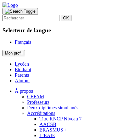
OK
Selecteur de langue
Français
Mon profil
Lycéen
Étudiant
Parents
Alumni
À propos
CEFAM
Professeurs
Deux diplômes simultanés
Accréditations
Titre RNCP Niveau 7
AACSB
ERASMUS +
L’EAIE