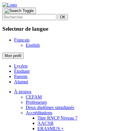
OK
Selecteur de langue
Français
English
Mon profil
Lycéen
Étudiant
Parents
Alumni
À propos
CEFAM
Professeurs
Deux diplômes simultanés
Accréditations
Titre RNCP Niveau 7
AACSB
ERASMUS +