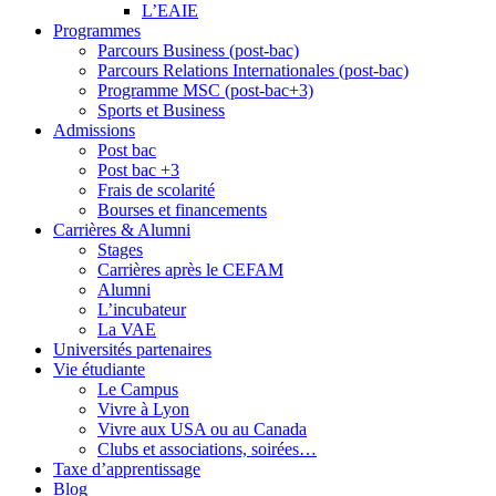
L’EAIE
Programmes
Parcours Business (post-bac)
Parcours Relations Internationales (post-bac)
Programme MSC (post-bac+3)
Sports et Business
Admissions
Post bac
Post bac +3
Frais de scolarité
Bourses et financements
Carrières & Alumni
Stages
Carrières après le CEFAM
Alumni
L’incubateur
La VAE
Universités partenaires
Vie étudiante
Le Campus
Vivre à Lyon
Vivre aux USA ou au Canada
Clubs et associations, soirées…
Taxe d’apprentissage
Blog