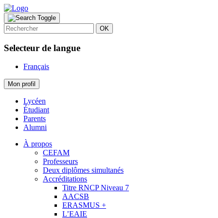
OK
Selecteur de langue
Français
Mon profil
Lycéen
Étudiant
Parents
Alumni
À propos
CEFAM
Professeurs
Deux diplômes simultanés
Accréditations
Titre RNCP Niveau 7
AACSB
ERASMUS +
L’EAIE