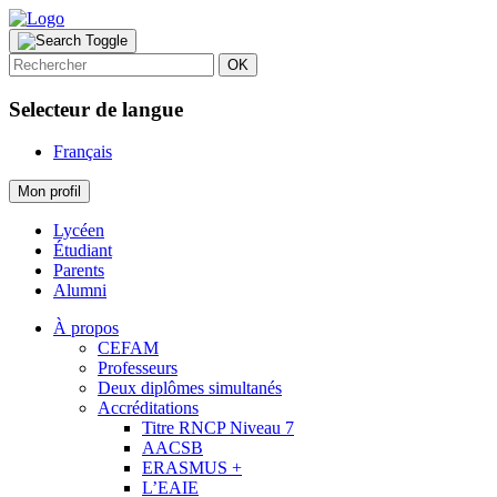
OK
Selecteur de langue
Français
Mon profil
Lycéen
Étudiant
Parents
Alumni
À propos
CEFAM
Professeurs
Deux diplômes simultanés
Accréditations
Titre RNCP Niveau 7
AACSB
ERASMUS +
L’EAIE