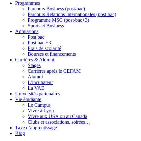
Programmes
Parcours Business (post-bac)
Parcours Relations Internationales (post-bac)
Programme MSC (post-bac+3)
Sports et Business
Admissions
Post bac
Post bac +3
Frais de scolarité
Bourses et financements
Carrières & Alumni
Stages
Carrières après le CEFAM
Alumni
L’incubateur
La VAE
Universités partenaires
Vie étudiante
Le Campus
Vivre à Lyon
Vivre aux USA ou au Canada
Clubs et associations, soirées…
Taxe d’apprentissage
Blog