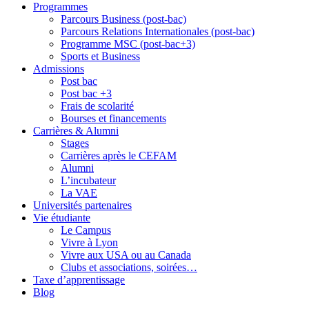
Programmes
Parcours Business (post-bac)
Parcours Relations Internationales (post-bac)
Programme MSC (post-bac+3)
Sports et Business
Admissions
Post bac
Post bac +3
Frais de scolarité
Bourses et financements
Carrières & Alumni
Stages
Carrières après le CEFAM
Alumni
L’incubateur
La VAE
Universités partenaires
Vie étudiante
Le Campus
Vivre à Lyon
Vivre aux USA ou au Canada
Clubs et associations, soirées…
Taxe d’apprentissage
Blog