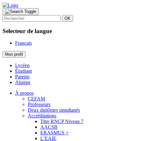
OK
Selecteur de langue
Français
Mon profil
Lycéen
Étudiant
Parents
Alumni
À propos
CEFAM
Professeurs
Deux diplômes simultanés
Accréditations
Titre RNCP Niveau 7
AACSB
ERASMUS +
L’EAIE