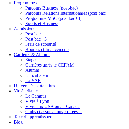
Programmes
Parcours Business (post-bac)
Parcours Relations Internationales (post-bac)
Programme MSC (post-bac+3)
Sports et Business
Admissions
Post bac
Post bac +3
Frais de scolarité
Bourses et financements
Carrières & Alumni
Stages
Carrières après le CEFAM
Alumni
L’incubateur
La VAE
Universités partenaires
Vie étudiante
Le Campus
Vivre à Lyon
Vivre aux USA ou au Canada
Clubs et associations, soirées…
Taxe d’apprentissage
Blog