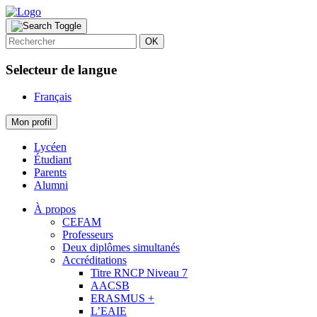
OK
Selecteur de langue
Français
Mon profil
Lycéen
Étudiant
Parents
Alumni
À propos
CEFAM
Professeurs
Deux diplômes simultanés
Accréditations
Titre RNCP Niveau 7
AACSB
ERASMUS +
L’EAIE