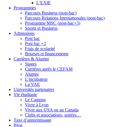
L’EAIE
Programmes
Parcours Business (post-bac)
Parcours Relations Internationales (post-bac)
Programme MSC (post-bac+3)
Sports et Business
Admissions
Post bac
Post bac +3
Frais de scolarité
Bourses et financements
Carrières & Alumni
Stages
Carrières après le CEFAM
Alumni
L’incubateur
La VAE
Universités partenaires
Vie étudiante
Le Campus
Vivre à Lyon
Vivre aux USA ou au Canada
Clubs et associations, soirées…
Taxe d’apprentissage
Blog