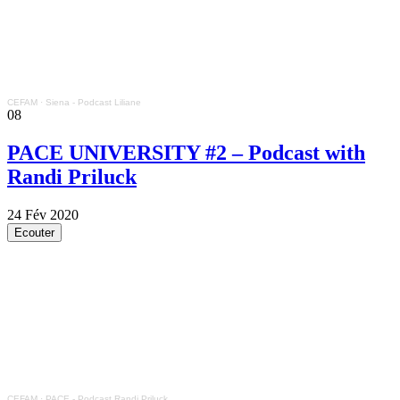
CEFAM
·
Siena - Podcast Liliane
08
PACE UNIVERSITY #2 – Podcast with
Randi Priluck
24 Fév 2020
Ecouter
CEFAM
·
PACE - Podcast Randi Priluck