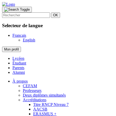
OK
Selecteur de langue
Français
English
Mon profil
Lycéen
Étudiant
Parents
Alumni
À propos
CEFAM
Professeurs
Deux diplômes simultanés
Accréditations
Titre RNCP Niveau 7
AACSB
ERASMUS +