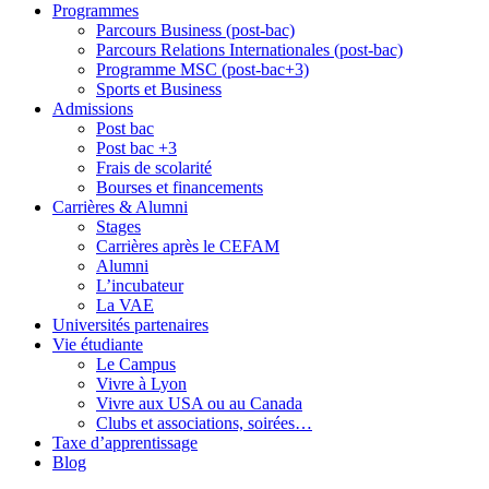
Programmes
Parcours Business (post-bac)
Parcours Relations Internationales (post-bac)
Programme MSC (post-bac+3)
Sports et Business
Admissions
Post bac
Post bac +3
Frais de scolarité
Bourses et financements
Carrières & Alumni
Stages
Carrières après le CEFAM
Alumni
L’incubateur
La VAE
Universités partenaires
Vie étudiante
Le Campus
Vivre à Lyon
Vivre aux USA ou au Canada
Clubs et associations, soirées…
Taxe d’apprentissage
Blog