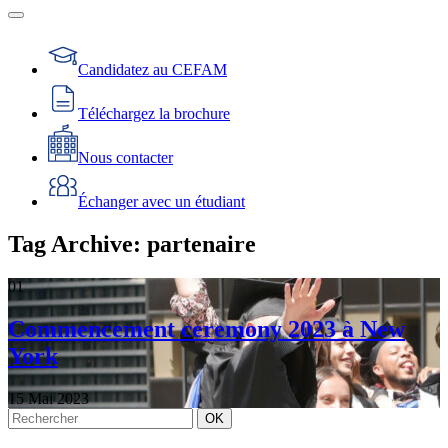
Candidatez au CEFAM
Téléchargez la brochure
Nous contacter
Échanger avec un étudiant
Tag Archive: partenaire
01
Commencement ceremony 2023 à New
York
15 Mai 2023
OK