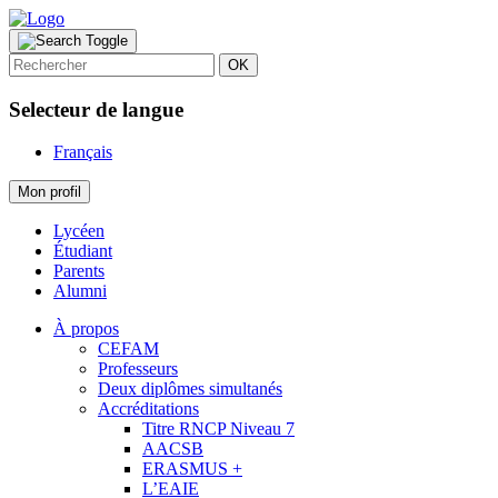
OK
Selecteur de langue
Français
Mon profil
Lycéen
Étudiant
Parents
Alumni
À propos
CEFAM
Professeurs
Deux diplômes simultanés
Accréditations
Titre RNCP Niveau 7
AACSB
ERASMUS +
L’EAIE