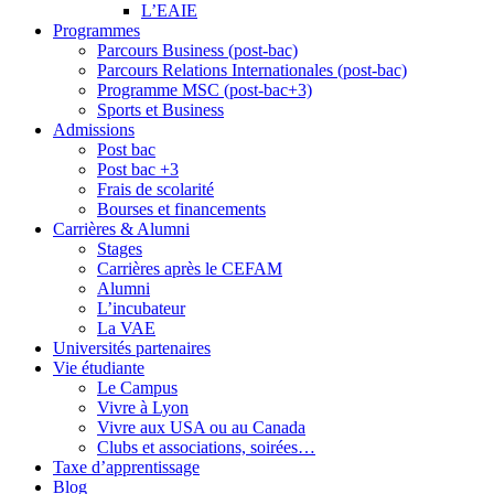
L’EAIE
Programmes
Parcours Business (post-bac)
Parcours Relations Internationales (post-bac)
Programme MSC (post-bac+3)
Sports et Business
Admissions
Post bac
Post bac +3
Frais de scolarité
Bourses et financements
Carrières & Alumni
Stages
Carrières après le CEFAM
Alumni
L’incubateur
La VAE
Universités partenaires
Vie étudiante
Le Campus
Vivre à Lyon
Vivre aux USA ou au Canada
Clubs et associations, soirées…
Taxe d’apprentissage
Blog