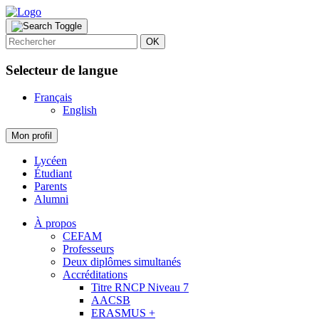
OK
Selecteur de langue
Français
English
Mon profil
Lycéen
Étudiant
Parents
Alumni
À propos
CEFAM
Professeurs
Deux diplômes simultanés
Accréditations
Titre RNCP Niveau 7
AACSB
ERASMUS +