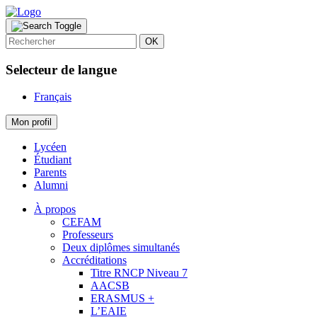
OK
Selecteur de langue
Français
Mon profil
Lycéen
Étudiant
Parents
Alumni
À propos
CEFAM
Professeurs
Deux diplômes simultanés
Accréditations
Titre RNCP Niveau 7
AACSB
ERASMUS +
L’EAIE