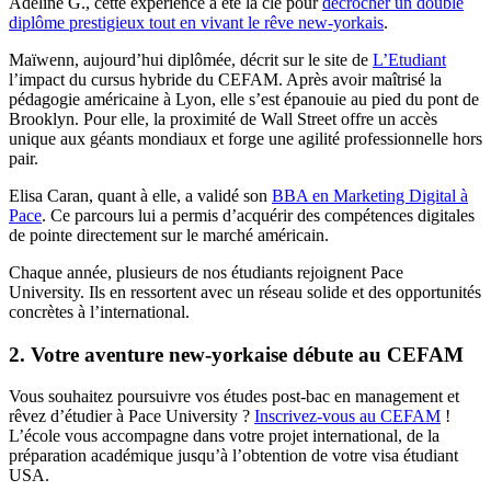
Adeline G., cette expérience a été la clé pour
décrocher un double
diplôme prestigieux tout en vivant le rêve new-yorkais
.
Maïwenn, aujourd’hui diplômée, décrit sur le site de
L’Etudiant
l’impact du cursus hybride du CEFAM. Après avoir maîtrisé la
pédagogie américaine à Lyon, elle s’est épanouie au pied du pont de
Brooklyn. Pour elle, la proximité de Wall Street offre un accès
unique aux géants mondiaux et forge une agilité professionnelle hors
pair.
Elisa Caran, quant à elle, a validé son
BBA en Marketing Digital à
Pace
. Ce parcours lui a permis d’acquérir des compétences digitales
de pointe directement sur le marché américain.
Chaque année, plusieurs de nos étudiants rejoignent Pace
University. Ils en ressortent avec un réseau solide et des opportunités
concrètes à l’international.
2. Votre aventure new-yorkaise débute au CEFAM
Vous souhaitez poursuivre vos études post-bac en management et
rêvez d’étudier à Pace University ?
Inscrivez-vous au CEFAM
!
L’école vous accompagne dans votre projet international, de la
préparation académique jusqu’à l’obtention de votre visa étudiant
USA.