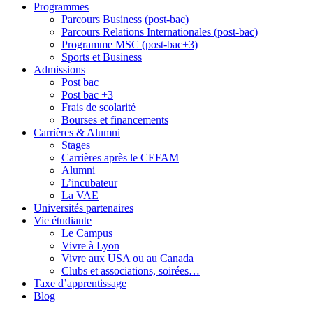
Programmes
Parcours Business (post-bac)
Parcours Relations Internationales (post-bac)
Programme MSC (post-bac+3)
Sports et Business
Admissions
Post bac
Post bac +3
Frais de scolarité
Bourses et financements
Carrières & Alumni
Stages
Carrières après le CEFAM
Alumni
L’incubateur
La VAE
Universités partenaires
Vie étudiante
Le Campus
Vivre à Lyon
Vivre aux USA ou au Canada
Clubs et associations, soirées…
Taxe d’apprentissage
Blog