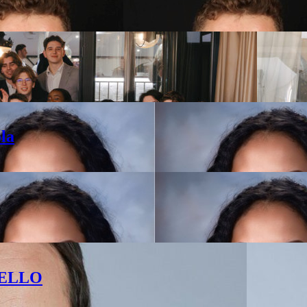
la
 BELLO