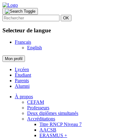
OK
Selecteur de langue
Français
English
Mon profil
Lycéen
Étudiant
Parents
Alumni
À propos
CEFAM
Professeurs
Deux diplômes simultanés
Accréditations
Titre RNCP Niveau 7
AACSB
ERASMUS +