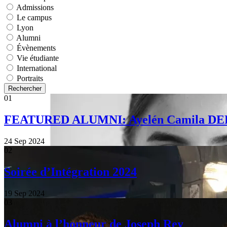
Admissions
Le campus
Lyon
Alumni
Évènements
Vie étudiante
International
Portraits
Rechercher
01
FEATURED ALUMNI: Ayelén Camila 
24 Sep 2024
02
Soirée d’Intégration 2024
19 Sep 2024
03
Alumni à l’honneur de Joseph Rey