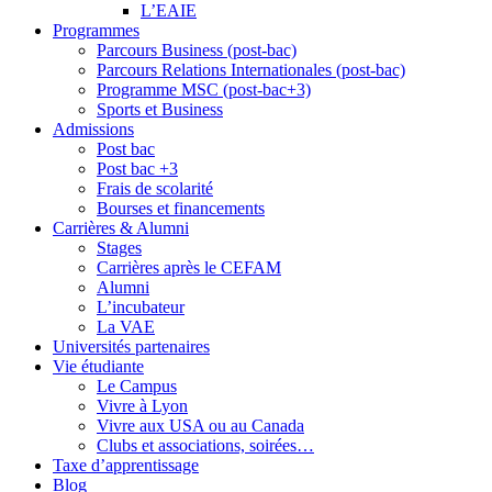
L’EAIE
Programmes
Parcours Business (post-bac)
Parcours Relations Internationales (post-bac)
Programme MSC (post-bac+3)
Sports et Business
Admissions
Post bac
Post bac +3
Frais de scolarité
Bourses et financements
Carrières & Alumni
Stages
Carrières après le CEFAM
Alumni
L’incubateur
La VAE
Universités partenaires
Vie étudiante
Le Campus
Vivre à Lyon
Vivre aux USA ou au Canada
Clubs et associations, soirées…
Taxe d’apprentissage
Blog