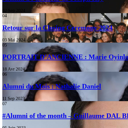
02 Sep 2024
04
Retour sur la Closing Ceremony 2024
03 Mai 2024
05
PORTRAIT D’ANCIENNE : Marie Oyinlo
18 Avr 2024
06
Alumni du Mois : Nathalie Daniel
11 Sep 2023
07
#Alumni of the month – Guillaume DAL
05 Juin 2023