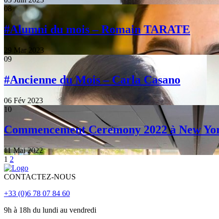
08
#Alumni du mois – Romain TARATE
29 Mar 2023
09
#Ancienne du Mois – Carla Casano
06 Fév 2023
10
Commencement Ceremony 2022 à New Yo
11 Mai 2022
1
2
CONTACTEZ-NOUS
+33 (0)6 78 07 84 60
9h à 18h du lundi au vendredi